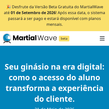
🎉 Desfrute da Versão Beta Gratuita do MartialWave
até
01 de Setembro de 2026
! Após essa data, o sistema
passará a ser pago e estará disponível com planos
mensais.
beta
Seu ginásio na era digital:
como o acesso do aluno
transforma a experiência
do cliente.