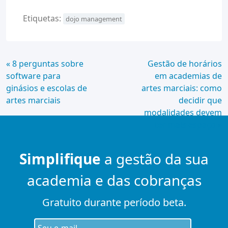
Etiquetas:
dojo management
Continue
« 8 perguntas sobre
Gestão de horários
software para
em academias de
Lendo
ginásios e escolas de
artes marciais: como
artes marciais
decidir que
modalidades devem
ter mais espaço »
Simplifique
a gestão da sua
academia e das cobranças
Gratuito durante período beta.