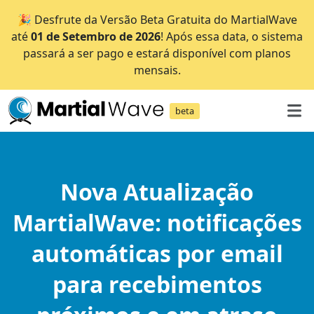
🎉 Desfrute da Versão Beta Gratuita do MartialWave
até
01 de Setembro de 2026
! Após essa data, o sistema
passará a ser pago e estará disponível com planos
mensais.
beta
Nova Atualização
MartialWave: notificações
automáticas por email
para recebimentos